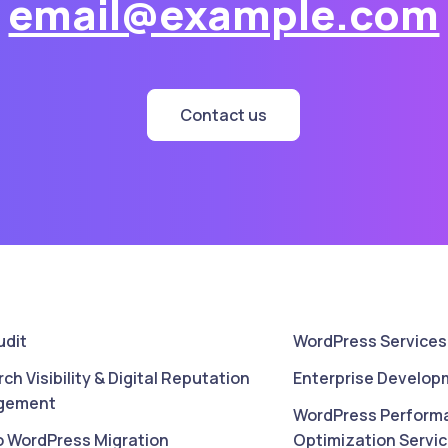
email@example.com
Contact us
udit
WordPress Services
rch Visibility & Digital Reputation
Enterprise Develop
gement
WordPress Perform
o WordPress Migration
Optimization Servi